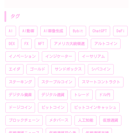
タグ
AI
AI動画
AI画像生成
Bybit
ChatGPT
DeFi
DEX
FX
NFT
アメリカ大統領選
アルトコイン
イノベーション
インジケーター
イーサリアム
エイダ
ゴールド
サンドボックス
シバコイン
ステーキング
ステーブルコイン
スマートコントラクト
デジタル資産
デジタル通貨
トレード
ドル円
ドージコイン
ビットコイン
ビットコインキャッシュ
ブロックチェーン
メタバース
人工知能
仮想通貨