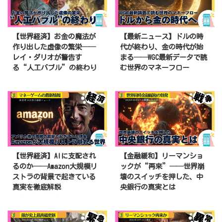
少なくないはずです。 でも現実
ここ数年、AIという言葉を聞かな
は逆でした。政府・日銀は4月28
い日はない。 でも、ぶっちゃけ
日から5月27日にかけて、月次ベ
多くの人が見落としている点があ
ースで過去最大となる11兆円超
る。 それは、AIは「頭脳」だけ
【世界経済】お金の魔法が
【最新ニュース】ドルの時
の為替介入を実施しました。 そ
では動かないということ。 AIに
作り出した虚像の繁栄──
代が終わり、金の時代が始
れでも円は5月、主要10通貨の中
は、巨大な電力、膨大なGPU、
レイ・ダリオが警告す
まる──WGC最新データで読
で最弱通貨となり、6月1日午後
冷却設備、そして超大型データセ
る“人工バブル”の終わり
む世界のマネーフロー
の東京市場では1ドル159円台半
ンターが必要だ。 つまり── AI時
ばで取引されています。 つまり
代の本当の戦場は“インフラ”にあ
世界経済はいま、“激変の渦”の真
崩れ始めた──世界のマネー秩序
市場は、こう見ているということ
る。この記事を最後まで読むと、
っただ中にあります。 インフ
が大きく揺らいでいる
ドル離
です。 介入だけでは、円安の流
最新のAI情報が無料で手に入りま
レ、債務、政治対立、そして通貨
れ、中央銀行の金爆買い、そして
れは変えられない。 この記事を
す。情報の鮮度が命の時代です。
の信頼崩壊──。 これらが同時に
迫るインフレの再燃。いま
最後まで読むと、なぜ11兆円介
大切な人にシェアして、繰り返し
進行するとき、歴史は必ず新しい
「1970年代の再来」と囁かれる
入でも円安が止まらなかっ ...
読み ...
秩序を生み出してきました。 世
中、金は“最後の避難先”として再
界のヘッジファンドマネージャ
び脚光を浴びています。 この記
ー、レイ・ダリオ氏は、この現象
事を最後まで読めば、なぜ世界が
【世界経済】AIに支配され
【金融緩和】リーマンショ
をビッグ・サイクルと呼びます。
金に殺到しているのか、ゴールド
るのか──Amazon大規模リ
ックが“再来”──世界崩
それは単なる景気循環ではなく、
はもう天井なのか？初心者の方に
ストラの背景で起きている
壊のスイッチを押した、中
国家と通貨体制が入れ替わる“文
でも分かりやすく徹底解説してい
真実を徹底解説
央銀行の真実とは
明の地殻変動”です。 債務の限
きます
何が起きている？〜金
界、社会の分断、地政学リスク、
ETFから過去最大の資金流出
世界がまた同じ過ちを繰り返そう
「リーマンショックが、また来る
気候変動、そしてAI革命── この
BREAKING: Gold funds posted a
としている──。株価は最高値、
かもしれない──」 世界の中央銀
5つの力が複雑に絡み合い、世界
r ...
AI関連銘柄は連日ニュースの主
行が、わずか24ヶ月で312回もの