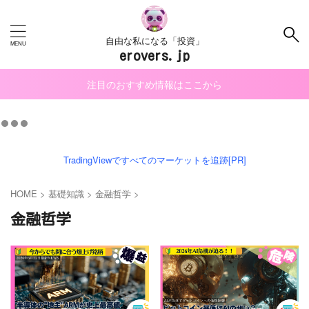
自由な私になる「投資」
erovers.jp
注目のおすすめ情報はここから
TradingViewですべてのマーケットを追跡[PR]
HOME
>
基礎知識
>
金融哲学
>
金融哲学