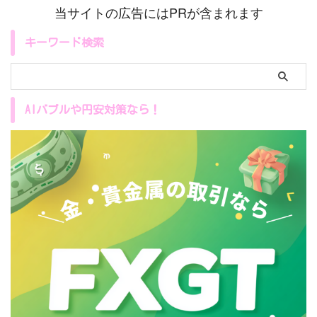
時点で公開されているブルームバ
れた危険信号です。この記事を最
当サイトの広告にはPRが含まれます
ーグ、政府公開データ、報道内容
後まで読めば、今アメリカで何が
をもとに“可能性の高いシナリ
起こっているのかを理解できま
キーワード検索
オ”を整理して執筆していま ...
す。 この記事で ...
AIバブルや円安対策なら！