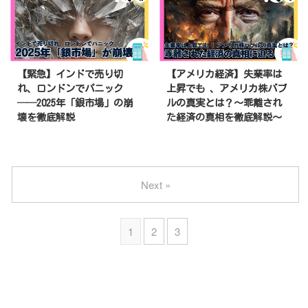
のパワーバランスを根底から揺さ
役。でもその裏で、Amazonは
利下げを実施。 この数字は2008
ぶっています。 かつてロ ...
1.4万人をリストラをし、各国は
年の金融危機直後（313回）とた
再び「利下げラッシュ」へ。一
った1回差しかないことをあなた
体、何が本当に起きているのか？
はご存知でしょうか？ 今、世界
表向きの「AI革命」の裏で、静か
は再び“同じ過ち”を繰り返そうと
【緊急】インドで売り切
【アメリカ経済】失業率は
に崩れ始めている世界経済の歯車
している。これは終わりの始まり
れ、ロンドンでパニック
上昇でも 、アメリカ株バブ
を追います。 この記事では、現
か、それとも“最終上昇局面”のサ
──2025年「銀市場」の崩
ルの真実とは？〜乖離され
時点で公開されているブルームバ
インなのか？最後まで読めば、こ
壊を徹底解説
た経済の真相を徹底解説〜
ーグ、政府公開データ、報道内容
の不況経済で生き抜く方法が分か
をもとに“可能性の高いシナリ
ります。 この記事では、現時点
「まさか銀が品切れになるなん
「株が上がっているうちは大丈
オ”を整理して執筆しています。
で公開されているブルームバー
て」過去45年で最悪の危機ーー
夫」そう信じたい人ほど、今の相
ただし、今後の調査で見解が変わ
グ、政府公開データ、報道内容を
ロンドンの銀市場は現在、1980
場を見誤っています。 S&P500は
ることがあります。 いま、世界
もとに“可能性の高いシナリオ”を
年のハント兄弟事件以来、最悪の
史上最高値を更新中。2025年だ
Next »
の株が止まらない！〜これはバ ...
整理して執筆し ...
危機に直面しています。2025
けで約15％上昇、たった半年で
年、インドでの“銀買い狂騒”が世
36％高という異常なペースで
界を揺るがし、ロンドン市場まで
す。しかし、同時に失業率は
1
2
3
もが機能不全に陥りました。この
4.3％へ上昇し、雇用の伸びは10
記事では、なぜ銀市場が壊れたの
万人を下回るという冷え込みが進
か、その裏にあるインドの熱狂・
行中。 つまり、実体経済と株価
ETFの吸い上げ・世界的な供給危
が真逆に動いているのです。 こ
機までを初心者にもわかりやすく
の“乖離”こそ、過去のITバブルや
解説します。 この記事では、現
リーマンショックの直前にも見ら