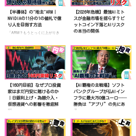
【半導体】の"地主"ARM｜
【2026年危機】最強AIミト
NVIDIAの11分の1の値札で億
スが金融市場を揺らす？ビ
り人を目指す方法
ットコイン下落とAIリスク
の本当の関係
「ARM？もうとっくに上がりき
ってるでしょ。今さら買っても出
多くの人は、AIを「文章を書いて
遅れだよね」——もしあなたが今
くれる便利な道具」くらいに考え
そう思ったなら、この記事こそ最
ています。 でも今、世界の金融
後まで読んでほしい。なぜなら金
市場では、その見方が大きく変わ
ちゃんは、その"出遅れた"と言わ
り始めています。 実際に
れているARMやその取引を支え
Anthropic社のミトスのような強
ているIBKR取引所の株を去年か
力なAIが、銀行・取引所・ウォレ
ら買い煽っていて上がっている
ット・ETF・カストディ会社な
【160円目前】なぜプロ投資
【AI覇権の主戦場】ソフト
の。それでも今なお「まだ上が
ど、金融インフラの弱点を見つ
家はまだ円安に賭けるのか
バンクグループが仏AIイン
る」と本気で見ているのよ。チャ
け、自発的に攻撃を可能にするこ
｜日銀利上げ・為替介入・
フラに最大750億ユーロ──
ートを見た多くの人は「もう天
とが確認されました。それを受け
仮想通貨への影響を徹底解
勝負は“アプリ”の先にあ
井、乗り遅れた」で片付ける。で
て、Anthropicはミトスを公開し
説
る
も私の見方は、真逆。本当の価値
ない異例の事態にまで発展しまし
に、あなたは気づいていない。半
た
この記事では、ミトス級AI
「政府が11兆円も介入したな
AI革命って、アプリを作る会社だ
導体で本当に強いのは、チップを
とは何か、ビットコイン本体は本
ら、さすがに円安は止まるんじゃ
けが勝つと思ってない？
作っている会社でも、AIで一番有
当に危ないのか、そしてビットコ
ないの？」 そう思っていた人は
ChatGPT、AI動画、AI検索──。
...
...