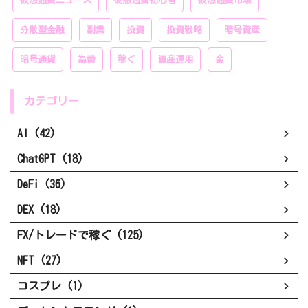
仮想通貨ニュース
仮想通貨初心者
仮想通貨市場
分散型金融
副業
投資
投資戦略
暗号資産
暗号通貨
為替
稼ぐ
資産運用
金
カテゴリー
AI (42)
ChatGPT (18)
DeFi (36)
DEX (18)
FX/トレードで稼ぐ (125)
NFT (27)
コスプレ (1)