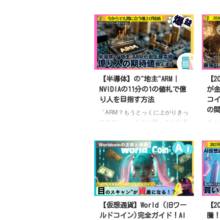
【半導体】の"地主"ARM｜
【2
NVIDIAの11分の1の値札で億
が
り人を目指す方法
コイ
の
「ARM？もうとっくに上がりきっ
てるでしょ。今さら買っても出遅
多く
れだよね」——もしあなたが今そ
くれ
う思ったなら、この記事こそ最後
てい
まで読んでほしい。なぜなら金ち
市場
ゃんは、その"出遅れた"と言われ
り始
ているARMやその取引を支えてい
Ant
るIBKR取引所の株を去年から買
なA
い煽っていて上がっているの。そ
ト・
れでも今なお「まだ上がる」と本
金融
【仮想通貨】World (旧ワー
【2
気で見ているのよ。チャートを見
発的
ルドコイン)完全ガイド！AI
騰！