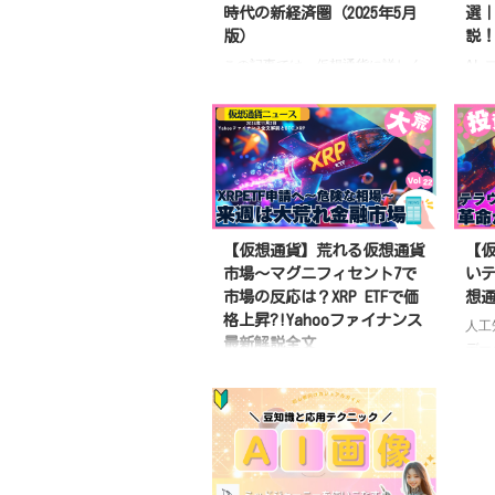
た多くの人は「もう天井、乗り遅
認さ
時代の新経済圏（2025年5月
選
れた」で片付ける。でも私の見方
Ant
版）
説
は、真逆。本当の価値に、あなた
例の
この記事では、仮想通貨に詳しく
AI
は気づいていない。半導体で本当
この
ない初心者の方でも理解できるよ
マが
に強いのは、チップを作っている
か、
う、Worldプロジェクトの基本概
の“
会社でも、AIで一番有 ...
ない
念から、Worldcoin(WLD)トークン
注目
の投資価値、そして2025年5月時
Net
点の最新動向までを徹底解説しま
Fet
す
World（旧ワールドコイン）
20
とは？AI時代の「人間証明」シス
に3
テム 最近、仮想通貨まわりのニ
たこ
【仮想通貨】荒れる仮想通貨
【
ュースってほんと目まぐるしいで
ここ
市場〜マグニフィセント7で
いテ
すよね。そんな中でも、今とくに
のか
市場の反応は？XRP ETFで価
想
注目されているのが「World（旧
性を
格上昇?!Yahooファイナンス
人工
ワールドコイン）」と、そのトー
今「
最新解説全文
デー
クン「Worldcoin（WLD）」で
半か
して
今回はビットコインの急落、XRP
す。 このプロジェクトを立ち上
仮想通
な電
ETFの承認競争、そしてテック大
げ ...
株価
手の動きが絡み合う複雑なシナリ
この
オの背景に見え隠れする政治と経
主に
済の影響を、最新のニュースを交
どう
えながら初心者にでも分かりやす