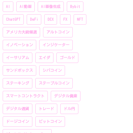
AI
AI動画
AI画像生成
Bybit
ChatGPT
DeFi
DEX
FX
NFT
アメリカ大統領選
アルトコイン
イノベーション
インジケーター
イーサリアム
エイダ
ゴールド
サンドボックス
シバコイン
ステーキング
ステーブルコイン
スマートコントラクト
デジタル資産
デジタル通貨
トレード
ドル円
ドージコイン
ビットコイン