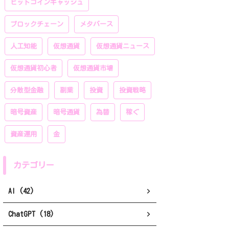
ビットコインキャッシュ
ブロックチェーン
メタバース
人工知能
仮想通貨
仮想通貨ニュース
仮想通貨初心者
仮想通貨市場
分散型金融
副業
投資
投資戦略
暗号資産
暗号通貨
為替
稼ぐ
資産運用
金
カテゴリー
AI (42)
ChatGPT (18)