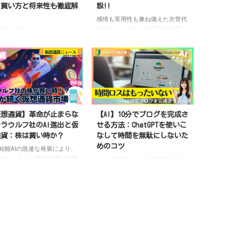
れました。それを受けて、
が必要だ。 つまり── AI時代の本
｜買い方と将来性も徹底解
説!!
hropicはミトスを公開しない異
当の戦場は“インフラ”にある。こ
！
感情も実用性も兼ね備えた次世代
事態にまで発展しました
の記事を最後まで読むと、最新の
のAIコンパニオンが登場！42万ド
×ブロックチェーンというテー
記事では、ミトス級AIとは何
AI情報が無料で手に入ります。情
ルのElizaロボットは、人間との絆
、2025年の仮想通貨市場
ビットコイン本体は本当に危
報の鮮度が命の時代です。 大切
を深め、日々の生産性を革命的に
本命”になる──。 その中でも
のか、そしてビットコ ...
な人にシェアして、繰り返し読み
向上させる。その可能性とは？本
を集めているのが、Render
...
記事では私たちの世界を変えるAI
work（RNDR）と
にどのように投資をしたら稼げる
ch.ai（FET）の2銘柄です。
のかを解説していきますので、是
23年から2024年にかけて、すで
非最後までお読みください
AI
00%以上の価格上昇を記録し
時代の革命—ElizaOSが生産性パ
の2つのプロジェクト。 なぜ
仮想通貨】革命が止まらな
【AI】10分でブログを完成さ
ートナーとなる未来を開く 人工
まで市場の期待を集めている
ラウルフ社のAI進出と仮
せる方法：ChatGPTを使いこ
知能の進化が日々加速する中、新
？本記事ではその背景と将来
通貨：株は買い時か？
なして時間を無駄にしないた
たな画期的製品が誕生しました。
深掘りしていきます
なぜ
めのコツ
知能AIの急速な発展により、
それが、ElizaOSを搭載したヒュ
AIコイン」なのか？ 2024年後
タセンターの電力消費が急増
ChatGPTはもっと効率的に使え
ーマノイドAIコンパニオン「Eli ...
ら急速に伸びている「AI関連
います
これによりクリーン
るはずなのに思うように結果が出
貨」は、C ...
力事業を手掛けるTeraWulfの
なくてストレスを感じている方多
上昇が止まりません。今回は
いんじゃないですか？でもその悩
TeraWulfのビジネスモデルを
みは実は簡単に解決できるんです
解説し、このデジタル戦争で
ChatGPTは使い方次第で驚くほ
勝ち抜いていくかを解説して
ど強力なパートナーになります