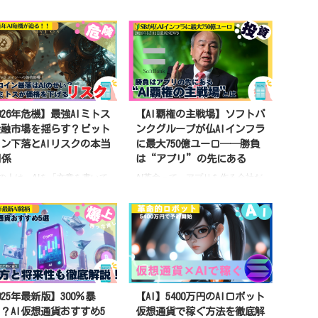
026年危機】最強AIミトス
【AI覇権の主戦場】ソフトバ
金融市場を揺らす？ビット
ンクグループが仏AIインフラ
ン下落とAIリスクの本当
に最大750億ユーロ──勝負
関係
は“アプリ”の先にある
の人は、AIを「文章を書いて
AI革命って、アプリを作る会社だ
る便利な道具」くらいに考え
けが勝つと思ってない？
ます。 でも今、世界の金融
ChatGPT、AI動画、AI検索──。
では、その見方が大きく変わ
ここ数年、AIという言葉を聞かな
めています。 実際に
い日はない。 でも、ぶっちゃけ
hropic社のミトスのような強力
多くの人が見落としている点があ
Iが、銀行・取引所・ウォレッ
る。 それは、AIは「頭脳」だけで
ETF・カストディ会社など、
は動かないということ。 AIには、
インフラの弱点を見つけ、自
巨大な電力、膨大なGPU、冷却設
025年最新版】300％暴
【AI】5400万円のAIロボット
に攻撃を可能にすることが確
備、そして超大型データセンター
？AI仮想通貨おすすめ5
仮想通貨で稼ぐ方法を徹底解