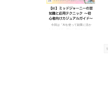
いき
く解説していきます！
是非最後
最新情
までお読みください
21シェア
【AI】ミッドジャーニーの豆
通貨
ーズが「XRP ETF」申請！狙いは
知識と応用テクニック 〜初
貨市
仮想通貨市場への一大インパク
心者向けカジュアルガイド〜
比で
ト？ 仮想通貨市場の拡大に欠か
今回は「AIを使って副業に活か
つけ
せない動きとして、資産運用会社
したいけど、何から始めればいい
...
「21シェアーズ」がXRP（リップ
の？」って思っているなら、この
ル）ETFの申請に踏み切りました
記事はまさにあなたのためにあり
þ ...
ます
ミッドジャーニー
1
(MidJourney)は、めちゃくちゃ簡
単に使えるAI画像生成ツールで、
ブログやSNSで使えるオシャレな
画像を瞬時に作れちゃうんです。
この記事では、AI初心者でもすぐ
に使いこなせるように、ミッドジ
ャーニーの使い方をわかりやすく
解説していきますので、是非最後
までご覧ください
1. ミッドジ
ャーニー ...