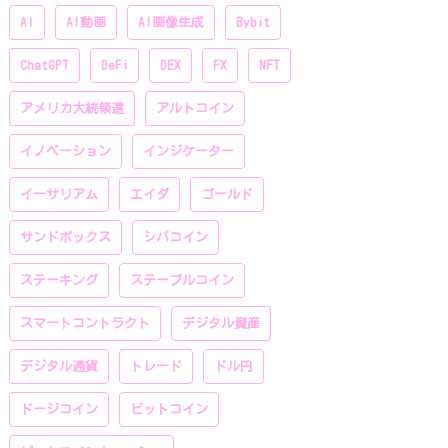
AI
AI動画
AI画像生成
Bybit
ChatGPT
DeFi
DEX
FX
NFT
アメリカ大統領選
アルトコイン
イノベーション
インジケーター
イーサリアム
エイダ
ゴールド
サンドボックス
シバコイン
ステーキング
ステーブルコイン
スマートコントラクト
デジタル資産
デジタル通貨
トレード
ドル円
ドージコイン
ビットコイン