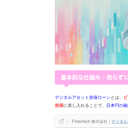
基本的な仕組み：売らず
デジタルアセット担保ローン
とは、
ビ
担保
に差し入れることで、
日本円の融
Fintertech 株式会社｜
デジタル