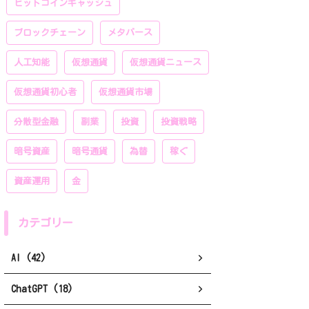
ビットコインキャッシュ
ブロックチェーン
メタバース
人工知能
仮想通貨
仮想通貨ニュース
仮想通貨初心者
仮想通貨市場
分散型金融
副業
投資
投資戦略
暗号資産
暗号通貨
為替
稼ぐ
資産運用
金
カテゴリー
AI (42)
ChatGPT (18)