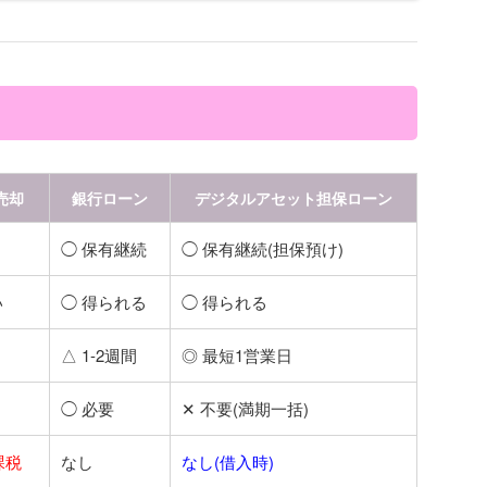
売却
銀行ローン
デジタルアセット担保ローン
◯ 保有継続
◯ 保有継続(担保預け)
い
◯ 得られる
◯ 得られる
△ 1-2週間
◎ 最短1営業日
◯ 必要
✕ 不要(満期一括)
課税
なし
なし(借入時)