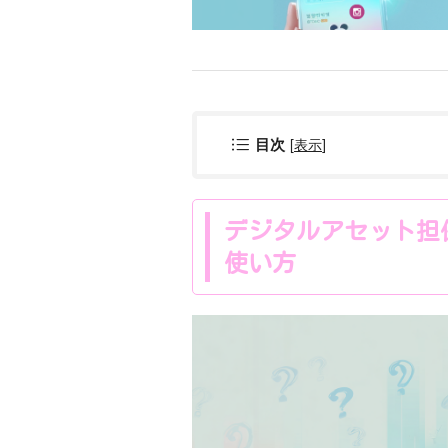
[
表示
]
目次
デジタルアセット担
使い方