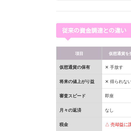
従来の資金調達との違い
項目
仮想通貨を
仮想通貨の保有
✕ 手放す
将来の値上がり益
✕ 得られな
審査スピード
即座
月々の返済
なし
税金
△ 売却益に