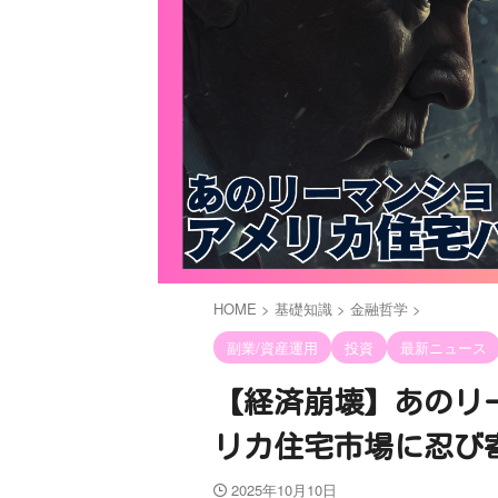
HOME
>
基礎知識
>
金融哲学
>
副業/資産運用
投資
最新ニュース
【経済崩壊】あのリ
リカ住宅市場に忍び
2025年10月10日