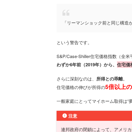
「リーマンショック前と同じ構造
という警告です。
S&P/Case-Shiller住宅価格指数（全
わずか6年前（2019年）から、
住宅価
さらに深刻なのは、
所得との乖離
。
5倍以上
住宅価格の伸びが所得の
一般家庭にとってマイホーム取得は“夢
注意
連邦政府の閉鎖によって、
アメリカ