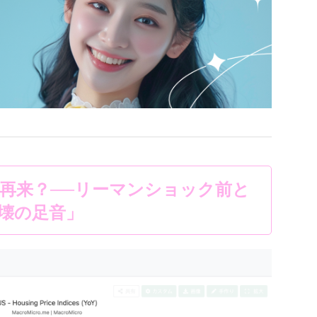
再来？──リーマンショック前と
壊の足音」