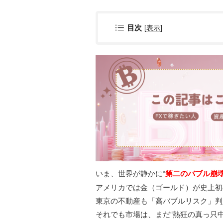
[
表示
]
目次
いま、世界が静かに“
第二のバブル崩
アメリカでは金（ゴールド）が史上初の
東京の不動産も「高バブルリスク」判
それでも市場は、まだ“熱狂の真っ只中