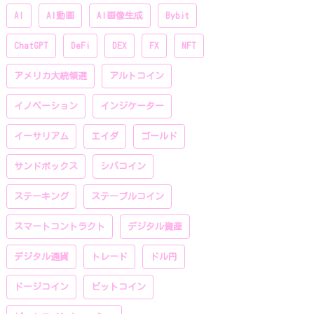
AI
AI動画
AI画像生成
Bybit
ChatGPT
DeFi
DEX
FX
NFT
アメリカ大統領選
アルトコイン
イノベーション
インジケーター
イーサリアム
エイダ
ゴールド
サンドボックス
シバコイン
ステーキング
ステーブルコイン
スマートコントラクト
デジタル資産
デジタル通貨
トレード
ドル円
ドージコイン
ビットコイン