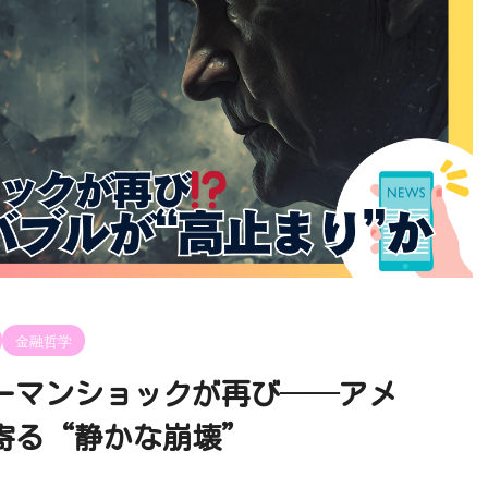
金融哲学
ーマンショックが再び──アメ
寄る“静かな崩壊”