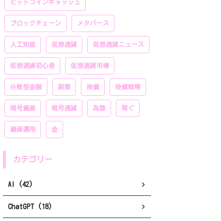
ビットコインキャッシュ
ブロックチェーン
メタバース
人工知能
仮想通貨
仮想通貨ニュース
仮想通貨初心者
仮想通貨市場
分散型金融
副業
投資
投資戦略
暗号資産
暗号通貨
為替
稼ぐ
資産運用
金
カテゴリー
AI (42)
ChatGPT (18)