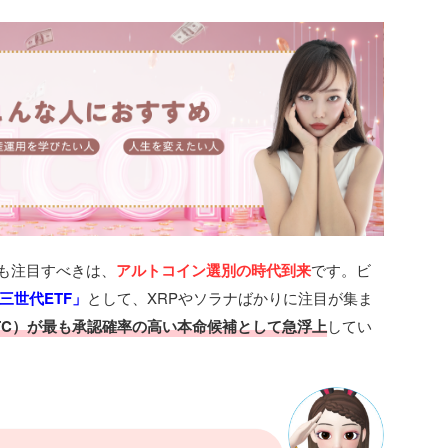
最も注目すべきは、
アルトコイン選別の時代到来
です。ビ
三世代ETF」
として、XRPやソラナばかりに注目が集ま
TC）が最も承認確率の高い本命候補として急浮上
してい