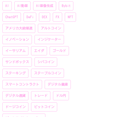
AI
AI動画
AI画像生成
Bybit
ChatGPT
DeFi
DEX
FX
NFT
アメリカ大統領選
アルトコイン
イノベーション
インジケーター
イーサリアム
エイダ
ゴールド
サンドボックス
シバコイン
ステーキング
ステーブルコイン
スマートコントラクト
デジタル資産
デジタル通貨
トレード
ドル円
ドージコイン
ビットコイン