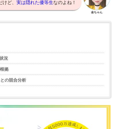
だけど、
実は隠れた優等生
なのよね！
金ちゃん
状況
根拠
ンとの競合分析