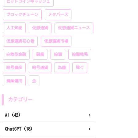
ビットコインキャッシュ
ブロックチェーン
メタバース
人工知能
仮想通貨
仮想通貨ニュース
仮想通貨初心者
仮想通貨市場
分散型金融
副業
投資
投資戦略
暗号資産
暗号通貨
為替
稼ぐ
資産運用
金
カテゴリー
AI (42)
ChatGPT (18)