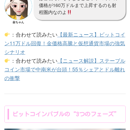
価格が160万ドルまで上昇するのも射
程圏内なのよ
金ちゃん
：合わせて読みたい
【最新ニュース】ビットコイ
ン11万ドル回復！金価格高騰と仮想通貨市場の強気
シナリオ
：合わせて読みたい
【ニュース解説】ステーブル
コイン市場で中南米が台頭！55％シェアとドル離れ
の衝撃
ビットコインバブルの“3つのフェーズ”