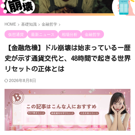
HOME
>
基礎知識
>
金融哲学
>
仮想通貨
最新ニュース
相場分析
金融哲学
【金融危機】ドル崩壊は始まっているー歴
史が示す通貨交代と、48時間で起きる世界
リセットの正体とは
2026年8月8日