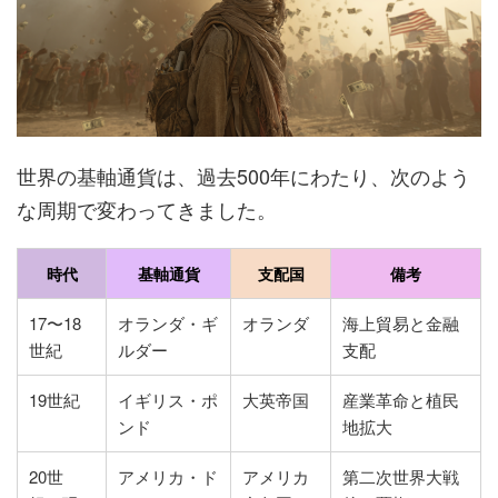
世界の基軸通貨は、過去500年にわたり、次のよう
な周期で変わってきました。
時代
基軸通貨
支配国
備考
17〜18
オランダ・ギ
オランダ
海上貿易と金融
世紀
ルダー
支配
19世紀
イギリス・ポ
大英帝国
産業革命と植民
ンド
地拡大
20世
アメリカ・ド
アメリカ
第二次世界大戦