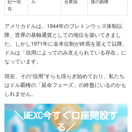
紀〜現
ル
合衆国
後の覇権
在
アメリカドルは、1944年のブレトンウッズ体制以
降、世界の基軸通貨としての地位を築いてきまし
た。しかし1971年に金本位制が終焉を迎えて以降、
ドルは「信用によってのみ支えられている存在」に
なっています。
現在、その“信用”すらも揺らぎ始めており、私たち
はドル覇権の「延命フェーズ」の終盤にいるのかも
しれません。
＼MEXC今すぐ口座開設す
る／