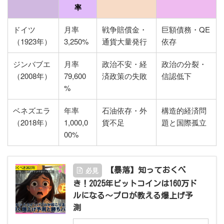
率
ドイツ
月率
戦争賠償金・
巨額債務・QE
（1923年）
3,250%
通貨大量発行
依存
ジンバブエ
月率
政治不安・経
政治の分裂・
（2008年）
79,600
済政策の失敗
信認低下
%
ベネズエラ
年率
石油依存・外
構造的経済問
（2018年）
1,000,0
貨不足
題と国際孤立
00%
必見
【暴落】知っておくべ
き！2025年ビットコインは160万ド
ルになる〜プロが教える爆上げ予
測