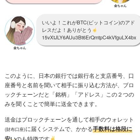
金ちゃん
いいよ！これがBTC(ビットコイン)のアド
レスだよ！ありがとう
15vXtJLY6AUu3Bt6ErQmtpC4kVfguLX4bx
金ちゃん
このように、日本の銀行では銀行名と支店番号、口
座番号と名前を聞いて相手に振り込む方法が、ブロ
ックチェーンだと「銘柄」「アドレス」この２つの
みを聞くことで簡単に送金できます。
送金はブロックチェーンを通して相手のウォレット
に届くシステムで、かかる
手数料は格段に
(財布口座)
のも特徴です
安い