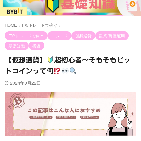
HOME
>
FX/トレードで稼ぐ
>
FX/トレードで稼ぐ
トレード
仮想通貨
副業/資産運用
基礎知識
投資
【仮想通貨】
超初心者〜そもそもビッ
トコインって何
2024年9月22日