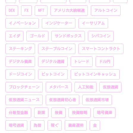
DEX
FX
NFT
アメリカ大統領選
アルトコイン
イノベーション
インジケーター
イーサリアム
エイダ
ゴールド
サンドボックス
シバコイン
ステーキング
ステーブルコイン
スマートコントラクト
デジタル資産
デジタル通貨
トレード
ドル円
ドージコイン
ビットコイン
ビットコインキャッシュ
ブロックチェーン
メタバース
人工知能
仮想通貨
仮想通貨ニュース
仮想通貨初心者
仮想通貨市場
分散型金融
副業
投資
投資戦略
暗号資産
暗号通貨
為替
稼ぐ
資産運用
金