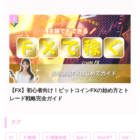
2
【FX】初心者向け！ビットコインFXの始め方とト
レード戦略完全ガイド
タグ
AI
AI動画
AI画像生成
Bybit
ChatGPT
DeFi