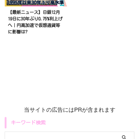
【最新ニュース】日銀12月
19日に30年ぶり0.75%利上げ
へ｜円高加速で仮想通貨等
に影響は?
2025年12月、日本経済は歴史的
な転換点を迎えようとしていま
す。日本銀行が12月18〜19日に
開催する金融政策決定会合で、政
策金利を現在の0.5%から0.75%
に引き上げる可能性が極めて高い
ことが、複数のメディア報道で明
らかになりました。これが実現す
れば、1995年以来実に30年ぶり
の高水準となります。 日銀が利
上げに踏み切る理由──植田総裁
が12月1日に示唆 日銀が12月19
当サイトの広告にはPRが含まれます
日、30年ぶり0.75%利上げを決定
する公算が高まっています。 植
キーワード検索
田総裁「利上げの是非について適
切に判断したい」と明言  ...