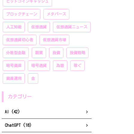
ビットコインキャッシュ
ブロックチェーン
メタバース
人工知能
仮想通貨
仮想通貨ニュース
仮想通貨初心者
仮想通貨市場
分散型金融
副業
投資
投資戦略
暗号資産
暗号通貨
為替
稼ぐ
資産運用
金
カテゴリー
AI (42)
ChatGPT (18)