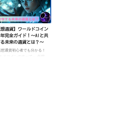
仮想通貨】ワールドコイン
25年完全ガイド！〜AIと共
する未来の通貨とは？〜
想通貨初心者でも分かる！
ルドコインのすべて～ 仮想
の世界は目まぐるしく変化し
ますが、その中でも特に注目
めているのが「ワールドコイ
orldcoin/WLD）」です。
enAIのサム・アルトマン氏も関
このプロジェクトは、単なる
通貨ではなく、AI時代におけ
間の証明と経済の新たな形を
しています。 ～ワールドコ
とは？AI時代の「人間証明」
テム～ ワールドコイン
rldcoin）は、2019年に
enAIの最高責任者サム・アルト