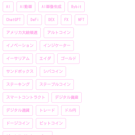
AI
AI動画
AI画像生成
Bybit
ChatGPT
DeFi
DEX
FX
NFT
アメリカ大統領選
アルトコイン
イノベーション
インジケーター
イーサリアム
エイダ
ゴールド
サンドボックス
シバコイン
ステーキング
ステーブルコイン
スマートコントラクト
デジタル資産
デジタル通貨
トレード
ドル円
ドージコイン
ビットコイン