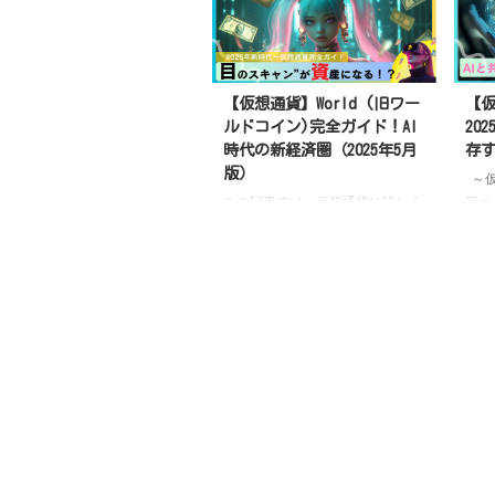
【仮想通貨】World (旧ワー
【
ルドコイン)完全ガイド！AI
20
時代の新経済圏（2025年5月
存
版）
～仮
ワー
この記事では、仮想通貨に詳しく
通貨
ない初心者の方でも理解できるよ
てい
う、Worldプロジェクトの基本概
を集
念から、Worldcoin(WLD)トークン
ン（W
の投資価値、そして2025年5月時
Op
点の最新動向までを徹底解説しま
わる
す
World（旧ワールドコイン）
仮想
とは？AI時代の「人間証明」シス
る人
テム 最近、仮想通貨まわりのニ
提案
ュースってほんと目まぐるしいで
イン
すよね。そんな中でも、今とくに
シス
注目されているのが「World（旧
（Wo
ワールドコイン）」と、そのトー
Op
クン「Worldcoin（WLD）」で