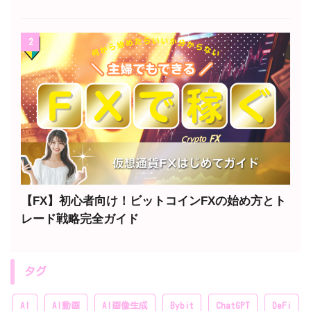
2
【FX】初心者向け！ビットコインFXの始め方とト
レード戦略完全ガイド
タグ
AI
AI動画
AI画像生成
Bybit
ChatGPT
DeFi