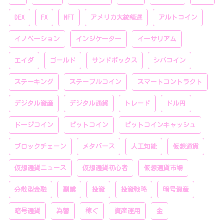
DEX
FX
NFT
アメリカ大統領選
アルトコイン
イノベーション
インジケーター
イーサリアム
エイダ
ゴールド
サンドボックス
シバコイン
ステーキング
ステーブルコイン
スマートコントラクト
デジタル資産
デジタル通貨
トレード
ドル円
ドージコイン
ビットコイン
ビットコインキャッシュ
ブロックチェーン
メタバース
人工知能
仮想通貨
仮想通貨ニュース
仮想通貨初心者
仮想通貨市場
分散型金融
副業
投資
投資戦略
暗号資産
暗号通貨
為替
稼ぐ
資産運用
金