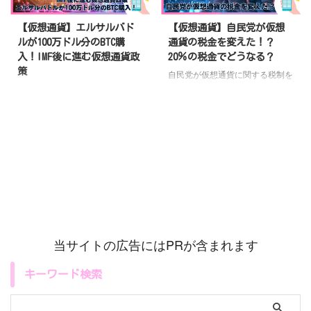
【仮想通貨】エルサルバド
【仮想通貨】自民党が仮想
ルが100万ドル分のBTC購
通貨の税金を変えた！？
入！IMF後に進む仮想通貨政
20％の税金でどうなる？
策
自民党が仮想通貨に関する税制を
大きく転換し、20％の申告分離
エルサルバドルという国は、最近
課税を提言しました。この動きは
100万ドル分のビットコイン
仮想通貨市場にどのような影響を
（BTC）を買いました。この国は
与えるのでしょうか？本記事で
ビットコインをお金として使うこ
は、提言の背景とその影響、そし
とに決めた最初の国で、ビットコ
て今後の市場の展望について小学
インを使うことで経済を良くしよ
生でもわかりやすく解説していき
うとしています。今回は、その取
ます
1. 自民党が仮想通貨に新
り組みをもっと進めるためにビッ
しいルールを提案！ 最近、日本
トコインを購入したのです。この
の大きな政党である自民党が、仮
記事では、なぜエルサルバドルが
想通貨に関する新しいルールを作
ビットコインを買ったのか、そし
ろうとしています
それは、
てこれからどうなるのかをわかり
当サイトの広告にはPRが含まれます
仮想通貨でお金を儲けたときに
やすく説明します
1. エルサル
20％の税金をかけるというもの
バドルとビットコイン：歴史的な
キーワード検索
です ...
挑戦 2021年、エルサルバドルは
世界初の試みとしてビットコイン
を法定 ...