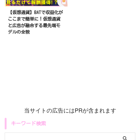
【仮想通貨】BATで収益化が
ここまで簡単に！仮想通貨
と広告が融合する最先端モ
デルの全貌
毎日、何気なく目にしている広
告。「これ、見てるだけで報酬が
もらえたら最高なのに」って思っ
たこと、ありませんか？ 実は、
その夢みたいな仕組みがもう現実
になっています。それが仮想通貨
「BAT（Basic Attention
Token）」とブラウザ「Brave」
の組み合わせ。 これ、ただの広
告革命じゃないんです！！自分の
「注意」に価値をつけるって、人
生そのものを変える可能性がある
当サイトの広告にはPRが含まれます
んですよ。 あなたの視線やクリ
ックが、ただ流れるだけじゃなく
キーワード検索
資産に変わる未来が始まっていま
す
さぁ、あなたの「注意」 ...