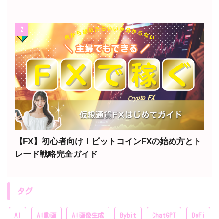
2
【FX】初心者向け！ビットコインFXの始め方とト
レード戦略完全ガイド
タグ
AI
AI動画
AI画像生成
Bybit
ChatGPT
DeFi