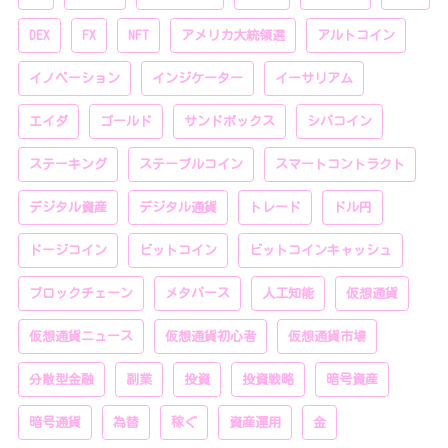
DEX
FX
NFT
アメリカ大統領選
アルトコイン
イノベーション
インジケーター
イーサリアム
エイダ
ゴールド
サンドボックス
シバコイン
ステーキング
ステーブルコイン
スマートコントラクト
デジタル資産
デジタル通貨
トレード
ドル円
ドージコイン
ビットコイン
ビットコインキャッシュ
ブロックチェーン
メタバース
人工知能
仮想通貨
仮想通貨ニュース
仮想通貨初心者
仮想通貨市場
分散型金融
副業
投資
投資戦略
暗号資産
暗号通貨
為替
稼ぐ
資産運用
金