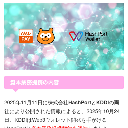
資本業務提携の内容
2025年11月11日に株式会社
と
の両
HashPort
KDDI
社により公開された情報によると、2025年10月24
日、KDDIはWeb3ウォレット開発を手がける
HashPortと
資本業務提携契約を締結
しました。