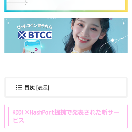
[
表示
]
目次
KDDI×HashPort提携で発表された新サー
ビス