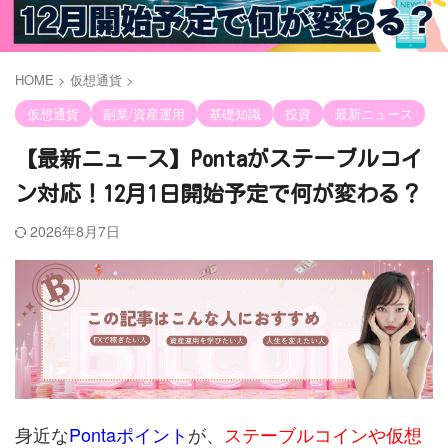
HOME
>
仮想通貨
>
仮想通貨
副業/資産運用
基礎知識
投資
最新ニュース
【最新ニュース】Pontaがステーブルコイ
ン対応！12月1日開始予定で何が変わる？
2026年8月7日
身近な
Pontaポイント
が、
ステーブルコインや仮想