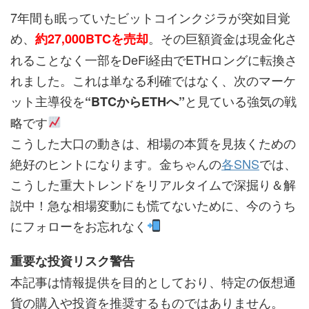
7年間も眠っていたビットコインクジラが突如目覚
め、
。その巨額資金は現金化さ
約27,000BTCを売却
れることなく一部をDeFi経由でETHロングに転換さ
れました。これは単なる利確ではなく、次のマーケ
ット主導役を
と見ている強気の戦
“BTCからETHへ”
略です
こうした大口の動きは、相場の本質を見抜くための
絶好のヒントになります。金ちゃんの
各SNS
では、
こうした重大トレンドをリアルタイムで深掘り＆解
説中！急な相場変動にも慌てないために、今のうち
にフォローをお忘れなく
重要な投資リスク警告
本記事は情報提供を目的としており、特定の仮想通
貨の購入や投資を推奨するものではありません。