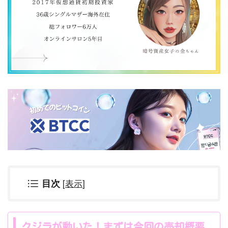
[
表示
]
目次
クジラが動いた！まずは今回の売却概要