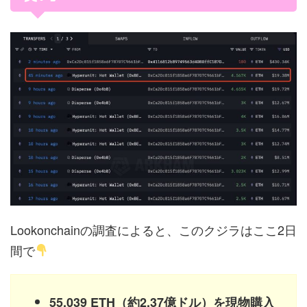
Lookonchainの調査によると、このクジラはここ2日
間で
55,039 ETH（約2.37億ドル）を現物購入