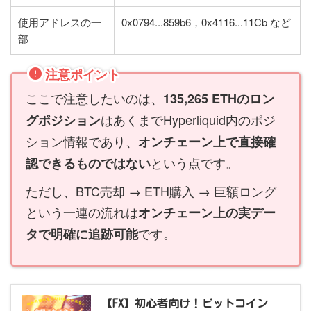
使用アドレスの一
0x0794...859b6，0x4116...11Cb など
部
注意ポイント
ここで注意したいのは、
135,265 ETHのロン
はあくまでHyperliquid内のポジ
グポジション
ション情報であり、
オンチェーン上で直接確
という点です。
認できるものではない
ただし、BTC売却 → ETH購入 → 巨額ロング
という一連の流れは
オンチェーン上の実デー
です。
タで明確に追跡可能
【FX】初心者向け！ビットコイン