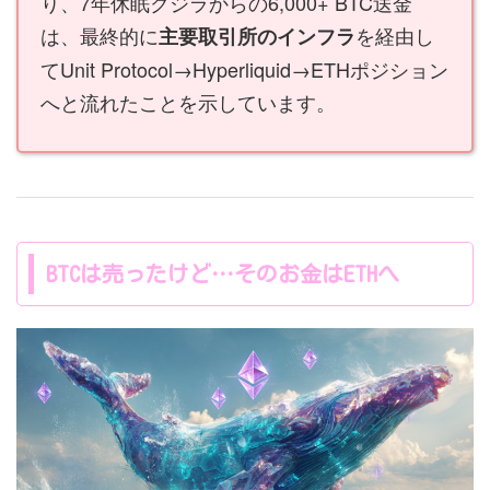
り、7年休眠クジラからの6,000+ BTC送金
は、最終的に
を経由し
主要取引所のインフラ
てUnit Protocol→Hyperliquid→ETHポジション
へと流れたことを示しています。
BTCは売ったけど…そのお金はETHへ