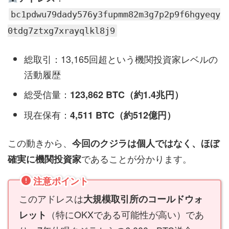
bc1pdwu79dady576y3fupmm82m3g7p2p9f6hgyeqy
0tdg7ztxg7xrayqlkl8j9
総取引：13,165回超という機関投資家レベルの
活動履歴
総受信量：
123,862 BTC（約1.4兆円）
現在保有：
4,511 BTC（約512億円）
この動きから、
今回のクジラは個人ではなく、ほぼ
であることが分かります。
確実に機関投資家
注意ポイント
このアドレスは
大規模取引所のコールドウォ
（特にOKXである可能性が高い）であ
レット