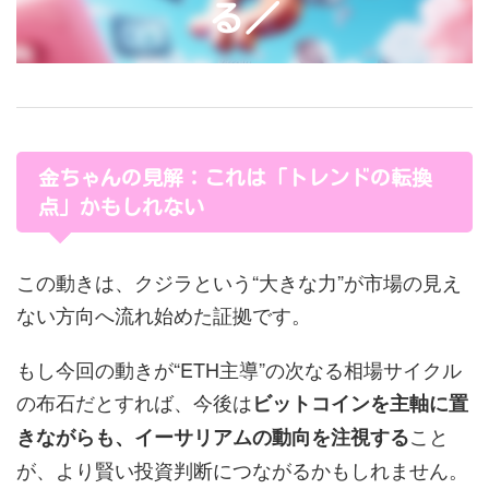
る／
金ちゃんの見解：これは「トレンドの転換
点」かもしれない
この動きは、クジラという“大きな力”が市場の見え
ない方向へ流れ始めた証拠です。
もし今回の動きが“ETH主導”の次なる相場サイクル
の布石だとすれば、今後は
ビットコインを主軸に置
こと
きながらも、イーサリアムの動向を注視する
が、より賢い投資判断につながるかもしれません。