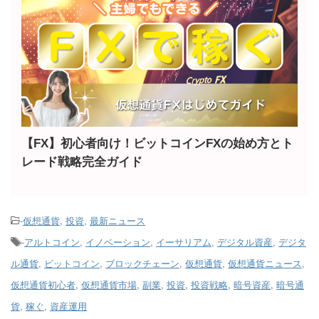
【FX】初心者向け！ビットコインFXの始め方とト
レード戦略完全ガイド
-
仮想通貨
,
投資
,
最新ニュース
-
アルトコイン
,
イノベーション
,
イーサリアム
,
デジタル資産
,
デジタ
ル通貨
,
ビットコイン
,
ブロックチェーン
,
仮想通貨
,
仮想通貨ニュース
,
仮想通貨初心者
,
仮想通貨市場
,
副業
,
投資
,
投資戦略
,
暗号資産
,
暗号通
貨
,
稼ぐ
,
資産運用