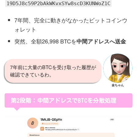
19D5J8c59P2bAkWKvxSYw8scD3KUNWoZ1C
7年間、完全に動きがなかったビットコインウ
ォレット
突然、全額26,998 BTCを
中間アドレスへ送金
7年前に大量のBTCを受け取った履歴が
確認できているわ。
金ちゃん
第2段階：中間アドレスでBTCを分散処理