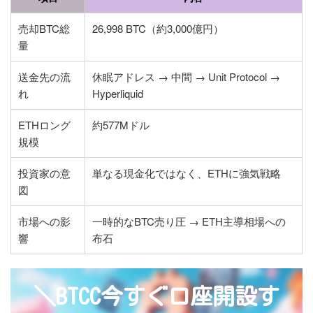
売却BTC総
26,998 BTC（約3,000億円）
量
送金先の流
休眠アドレス → 中間 → Unit Protocol →
れ
Hyperliquid
ETHロング
約577Mドル
規模
投資家の意
単なる現金化ではなく、ETHに強気戦略
図
市場への影
一時的なBTC売り圧 → ETH主導相場への
響
布石
＼BTCC今すぐ口座開設す