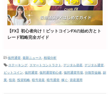
【FX】初心者向け！ビットコインFXの始め方とト
レード戦略完全ガイド
-
仮想通貨
,
最新ニュース
,
相場分析
-
ステーキング
,
スマートコントラクト
,
デジタル資産
,
デジタル通貨
,
ビットコイン
,
仮想通貨
,
仮想通貨初心者
,
仮想通貨市場
,
分散型金融
,
副
業
,
投資
,
投資戦略
,
暗号資産
,
暗号通貨
,
稼ぐ
,
資産運用