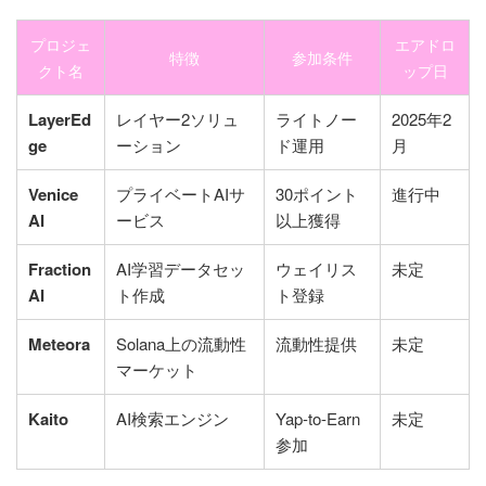
プロジェ
エアドロ
特徴
参加条件
クト名
ップ日
LayerEd
レイヤー2ソリュ
ライトノー
2025年2
ge
ーション
ド運用
月
Venice
プライベートAIサ
30ポイント
進行中
AI
ービス
以上獲得
Fraction
AI学習データセッ
ウェイリス
未定
AI
ト作成
ト登録
Meteora
Solana上の流動性
流動性提供
未定
マーケット
Kaito
AI検索エンジン
Yap-to-Earn
未定
参加