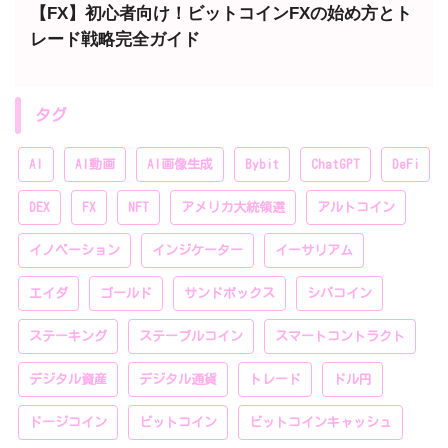
【FX】初心者向け！ビットコインFXの始め方とト
レード戦略完全ガイド
タグ
AI
AI動画
AI画像生成
Bybit
ChatGPT
DeFi
DEX
FX
NFT
アメリカ大統領選
アルトコイン
イノベーション
インジケーター
イーサリアム
エイダ
ゴールド
サンドボックス
シバコイン
ステーキング
ステーブルコイン
スマートコントラクト
デジタル資産
デジタル通貨
トレード
ドル円
ドージコイン
ビットコイン
ビットコインキャッシュ