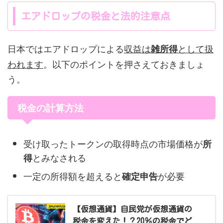
エアドロップの税金と法的注意点
日本ではエアドロップによる
収益は
として扱
雑所得
われます
。以下のポイントを押さえておきましょ
う。
税金の計算方法
受け取ったトークンの取得時点の市場価格が
所
とみなされる
得
一定の所得額を超えると
が必要
確定申告
【仮想通貨】自民党が仮想通貨の
税金を変えた！？20％の税金でど