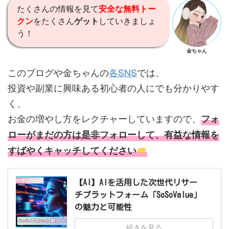
たくさんの情報を見て
安全な無料トー
クン
をたくさん
ゲット
していきましょ
う！
金ちゃん
​このブログや金ちゃんの
各SNS
では、
投資や副業に興味ある初心者の人にでも分かりやす
く、
お金の増やし方をレクチャーしていますので、
フォ
ローがまだの方は是非フォローして、有益な情報を
すばやくキャッチしてください
【AI】AIを活用した次世代リサー
チプラットフォーム「SoSoValue」
の魅力と可能性
続きを見る