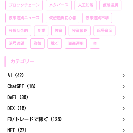
ブロックチェーン
メタバース
人工知能
仮想通貨
仮想通貨ニュース
仮想通貨初心者
仮想通貨市場
分散型金融
副業
投資
投資戦略
暗号資産
暗号通貨
為替
稼ぐ
資産運用
金
カテゴリー
AI (42)
ChatGPT (18)
DeFi (36)
DEX (18)
FX/トレードで稼ぐ (125)
NFT (27)